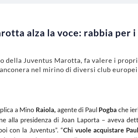
otta alza la voce: rabbia per i
 della Juventus Marotta, fa valere i propri 
ianconera nel mirino di diversi club europei
eplica a Mino
Raiola,
agente di Paul
Pogba
che ieri
one alla presidenza di Joan Laporta – aveva det
oi con la Juventus”. “
Chi vuole acquistare Pau