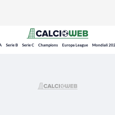
 A
Serie B
Serie C
Champions
Europa League
Mondiali 20