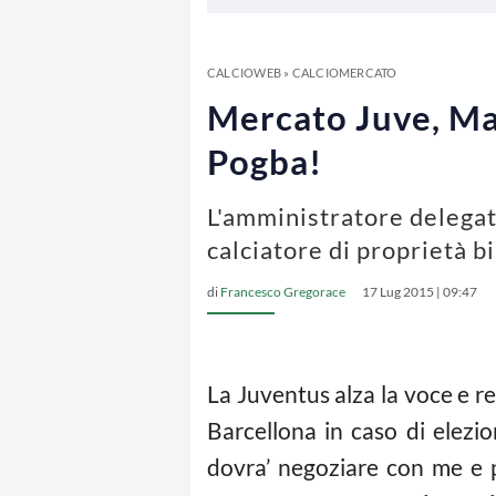
CALCIOWEB
»
CALCIOMERCATO
Mercato Juve, Mar
Pogba!
L'amministratore delegato
calciatore di proprietà b
di
Francesco Gregorace
17 Lug 2015 | 09:47
La Juventus alza la voce e r
Barcellona in caso di elezi
dovra’ negoziare con me e p