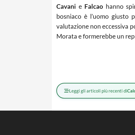
Cavani
e
Falcao
hanno spin
bosniaco è l’uomo giusto p
valutazione non eccessiva po
Morata e formerebbe un repar
Leggi gli articoli più recenti di
Cal