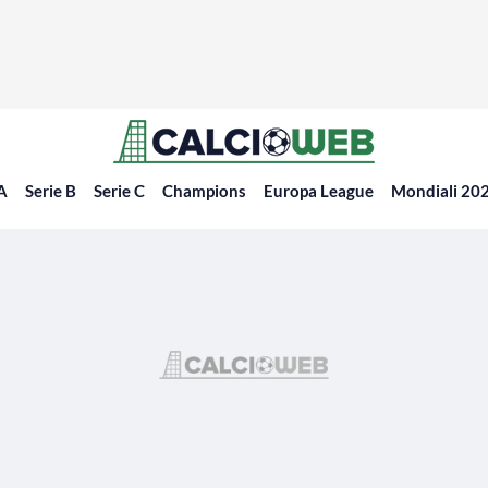
 A
Serie B
Serie C
Champions
Europa League
Mondiali 20