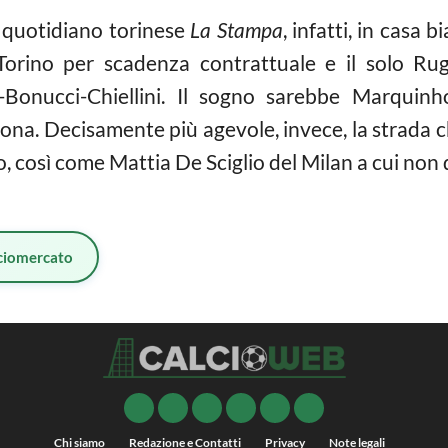
l quotidiano torinese
La Stampa
, infatti, in casa
 Torino per scadenza contrattuale e il solo R
li-Bonucci-Chiellini. Il sogno sarebbe Marquin
lona. Decisamente più agevole, invece, la strada 
così come Mattia De Sciglio del Milan a cui non 
ciomercato
Chi siamo
Redazione e Contatti
Privacy
Note legali