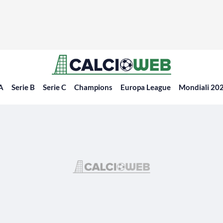
 A
Serie B
Serie C
Champions
Europa League
Mondiali 20