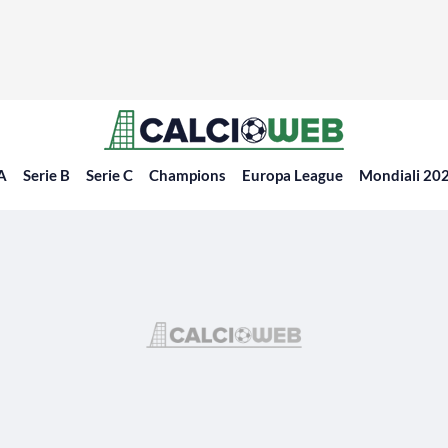
 A
Serie B
Serie C
Champions
Europa League
Mondiali 20