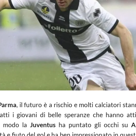
Parma
, il futuro è a rischio e molti calciatori st
fatti i giovani di belle speranze che hanno att
ar modo la
Juventus
ha puntato gli occhi su
A
ità e fiuto del gol e ha ben impressionato in quest