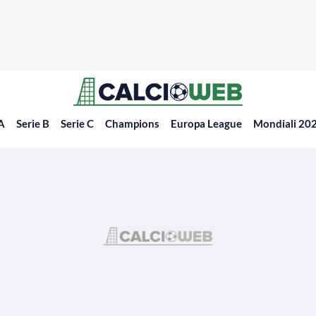
 A
Serie B
Serie C
Champions
Europa League
Mondiali 20