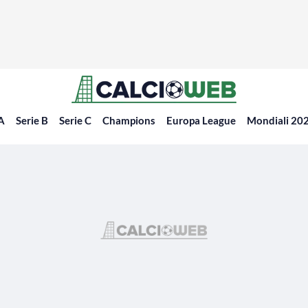
 A
Serie B
Serie C
Champions
Europa League
Mondiali 20