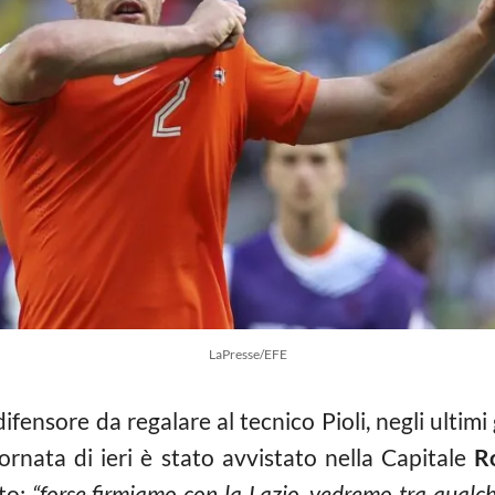
LaPresse/EFE
difensore da regalare al tecnico Pioli, negli ultimi
ornata di ieri è stato avvistato nella Capitale
R
to:
“forse firmiamo con la Lazio, vedremo tra qualch