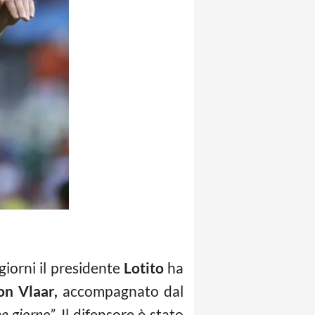
 giorni il presidente
Lotito
ha
on Vlaar,
accompagnato dal
e giorno”.
Il difensore è stato