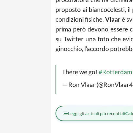
proposto ai biancocelesti, i
condizioni fisiche.
Vlaar
è sv
prima però devono essere chia
su Twitter una foto che evid
ginocchio, l’accordo potrebb
There we go!
#Rotterdam
— Ron Vlaar (@RonVlaar4
Leggi gli articoli più recenti di
Cal