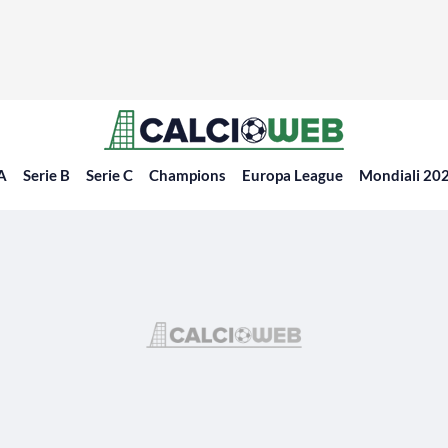
 A
Serie B
Serie C
Champions
Europa League
Mondiali 20