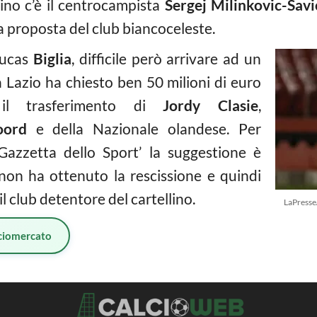
rino c’è il centrocampista
Sergej Milinkovic-Savi
a proposta del club biancoceleste.
Lucas
Biglia
, difficile però arrivare ad un
 Lazio ha chiesto ben 50 milioni di euro
il trasferimento di
Jordy Clasie
,
oord
e della Nazionale olandese. Per
‘Gazzetta dello Sport’ la suggestione è
 non ha ottenuto la rescissione e quindi
l club detentore del cartellino.
LaPresse
ciomercato