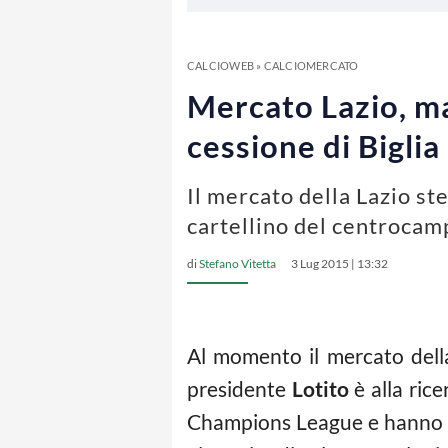
CALCIOWEB
»
CALCIOMERCATO
Mercato Lazio, ma
cessione di Biglia
Il mercato della Lazio ste
cartellino del centrocamp
di
Stefano Vitetta
3 Lug 2015 | 13:32
Al momento il mercato del
presidente
Lotito
è alla ric
Champions League e hanno bi