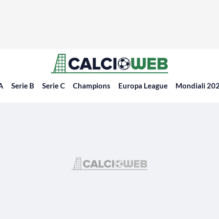
 A
Serie B
Serie C
Champions
Europa League
Mondiali 20