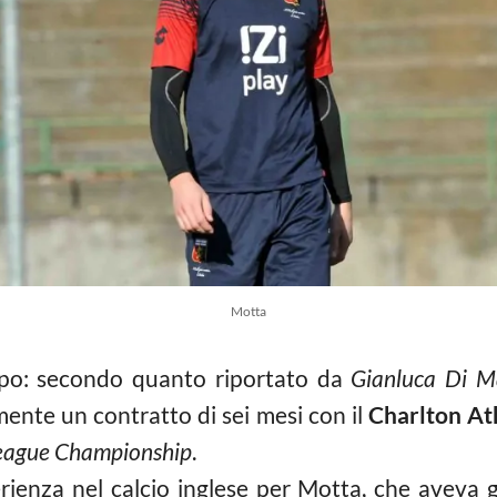
Motta
po: secondo quanto riportato da
Gianluca Di M
mente un contratto di sei mesi con il
Charlton At
League Championship
.
erienza nel calcio inglese per Motta, che aveva g