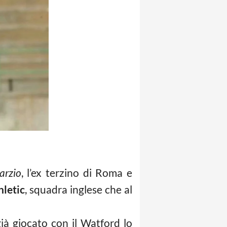
arzio
, l’ex terzino di Roma e
hletic
, squadra inglese che al
ià giocato con il Watford lo