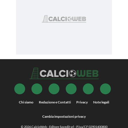
Chi siamo
Redazione e Contatti
Privacy
Note legali
Cambia impostazioni privacy
© 2026
CalcioWeb
- Editore Socedit srl - P.iva/CF 02901400800