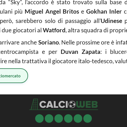
a “Sky”, l’accordo è stato trovato sulla base d
iulani più
Miguel Angel Britos
e
Gokhan Inler
c
 però, sarebbero solo di passaggio all’
Udinese
p
i due giocatori al
Watford
, altra squadra di propr
 arrivare anche
Soriano
. Nelle prossime ore è inf
centrocampista e per
Duvan Zapata
: i blucer
e nella trattativa il giocatore italo-tedesco, valut
ciomercato