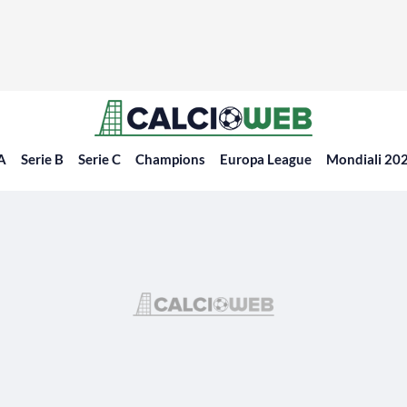
 A
Serie B
Serie C
Champions
Europa League
Mondiali 20