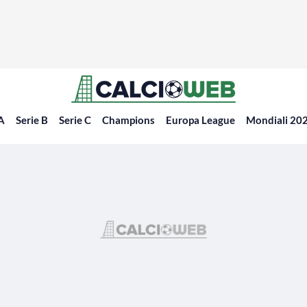
 A
Serie B
Serie C
Champions
Europa League
Mondiali 20