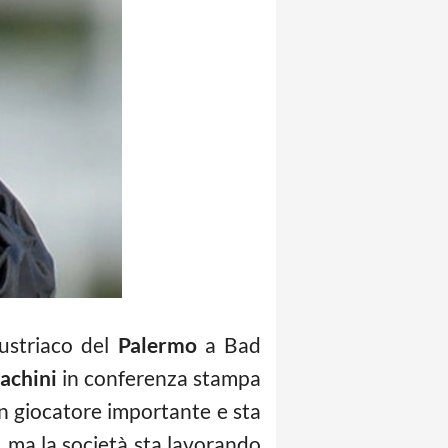
austriaco del
Palermo
a Bad
achini
in conferenza stampa
 un giocatore importante e sta
 ma la società sta lavorando