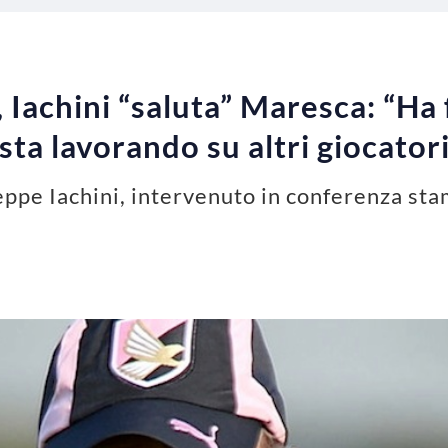
Iachini “saluta” Maresca: “Ha
 sta lavorando su altri giocator
eppe Iachini, intervenuto in conferenza stam