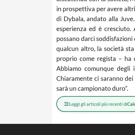
in prospettiva per avere altr
di Dybala, andato alla Juve.
esperienza ed è cresciuto. 
possano darci soddisfazioni
qualcun altro, la società s
proprio come regista – ha d
Abbiamo comunque degli int
Chiaramente ci saranno dei p
sarà un campionato duro”.
Leggi gli articoli più recenti di
Cal