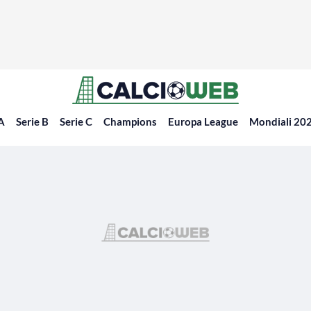
 A
Serie B
Serie C
Champions
Europa League
Mondiali 20