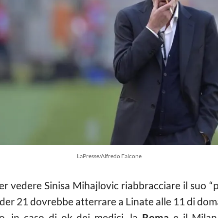
LaPresse/Alfredo Falcone
 vedere Sinisa Mihajlovic riabbracciare il suo “
der 21 dovrebbe atterrare a Linate alle 11 di dom
po, in caso di ok dei medici, la
Roma
e il Milan