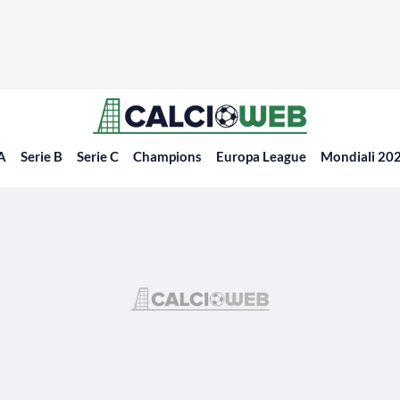
 A
Serie B
Serie C
Champions
Europa League
Mondiali 20