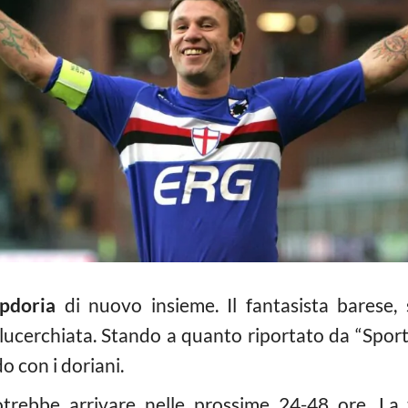
pdoria
di nuovo insieme. Il fantasista barese, 
blucerchiata. Stando a quanto riportato da “Sporti
 con i doriani.
trebbe arrivare nelle prossime 24-48 ore. La 