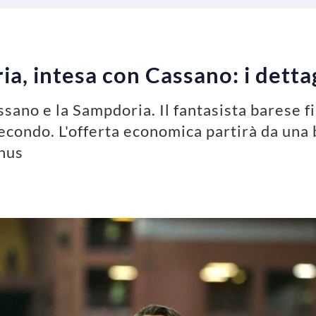
, intesa con Cassano: i dettag
ssano e la Sampdoria. Il fantasista barese f
econdo. L'offerta economica partirà da una 
onus