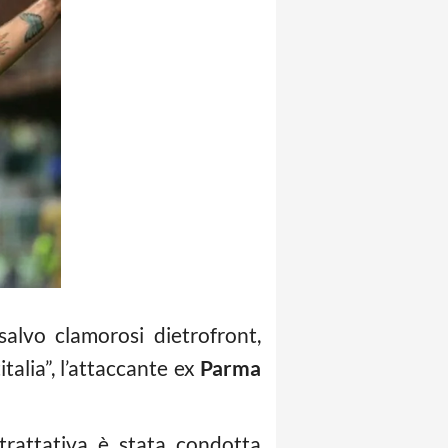
salvo clamorosi dietrofront,
talia”, l’attaccante ex
Parma
trattativa è stata condotta