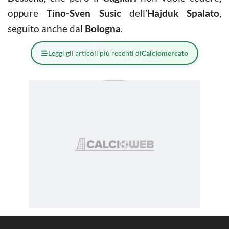
oppure
Tino-Sven Susic
dell’
Hajduk Spalato
,
seguito anche dal
Bologna
.
Leggi gli articoli più recenti di
Calciomercato