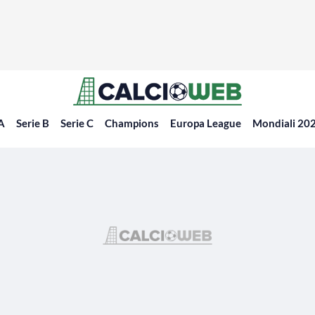
 A
Serie B
Serie C
Champions
Europa League
Mondiali 20