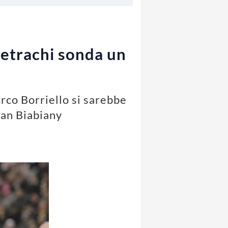
Petrachi sonda un
arco Borriello si sarebbe
han Biabiany