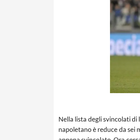
Nella lista degli svincolati d
napoletano è reduce da sei m
appena svincolato. Ora cerca