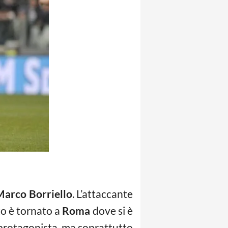
arco Borriello
. L’attaccante
tito è tornato a
Roma
dove si è
 protagonista, ma soprattutto