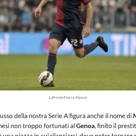
LaPresse/Marco Alpozzi
i lusso della nostra Serie A figura anche il nome di
M
esi non troppo fortunati al
Genoa
, finito il pres
 una piazza in cui rilanciarsi, dove poter tornare