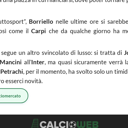
uttosport”,
Borriello
nelle ultime ore si sarebb
osì come il
Carpi
che da qualche giorno ha mes
o segue un altro svincolato di lusso: si tratta di
J
Mancini
all’
Inter
, ma quasi sicuramente verrà la
a
Petrachi
, per il momento, ha svolto solo un tim
o esserci novità.
ciomercato