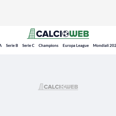
 A
Serie B
Serie C
Champions
Europa League
Mondiali 20