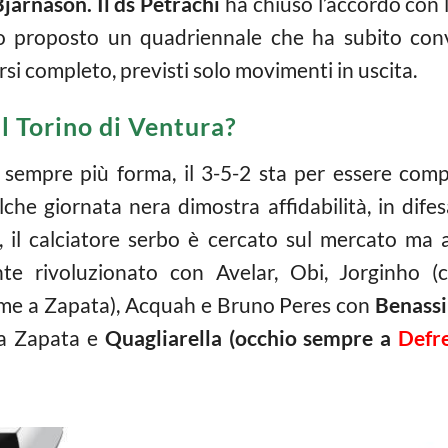
Bjarnason. Il ds Petrachi
ha chiuso l’accordo con l
to proposto un quadriennale che ha subito con
si completo, previsti solo movimenti in uscita.
l Torino di Ventura?
 sempre più forma, il 3-5-2 sta per essere com
he giornata nera dimostra affidabilità, in difes
il calciatore serbo è cercato sul mercato ma a
 rivoluzionato con Avelar, Obi, Jorginho (
eme a Zapata), Acquah e Bruno Peres con
Benassi
da Zapata e
Quagliarella (occhio sempre a
Defr