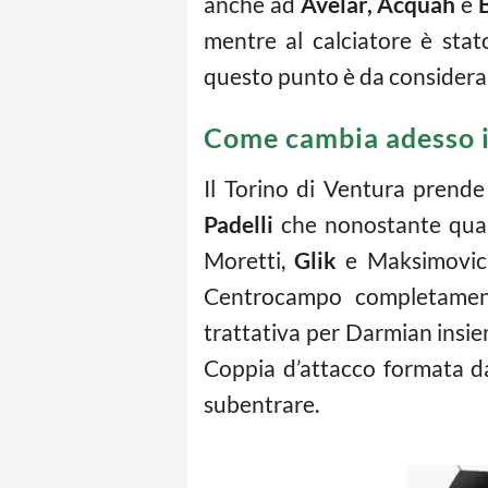
anche ad
Avelar,
Acquah
e
mentre al calciatore è sta
questo punto è da considerar
Come cambia adesso i
Il Torino di Ventura prende
Padelli
che nonostante qualc
Moretti,
Glik
e Maksimovic, 
Centrocampo completamente
trattativa per Darmian insi
Coppia d’attacco formata 
subentrare.