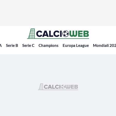
 A
Serie B
Serie C
Champions
Europa League
Mondiali 20