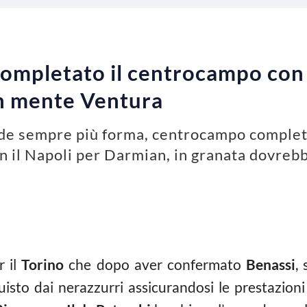
ompletato il centrocampo con l
in mente Ventura
nde sempre più forma, centrocampo completa
on il Napoli per Darmian, in granata dovreb
r il
Torino
che dopo aver confermato
Benassi
,
isto dai nerazzurri assicurandosi le prestazion