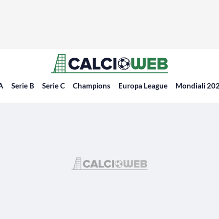
 A
Serie B
Serie C
Champions
Europa League
Mondiali 20