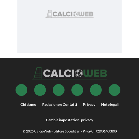
Chi siamo
Redazione e Contatti
Privacy
Note legali
Cambia impostazioni privacy
© 2026
CalcioWeb
- Editore Socedit srl - P.iva/CF 02901400800