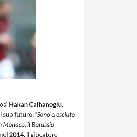
osì
Hakan Calhanoglu
,
l suo futuro.
“Sono cresciuto
rn Monaco, il Borussia
 nel
2014
, il giocatore