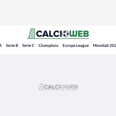
 A
Serie B
Serie C
Champions
Europa League
Mondiali 20