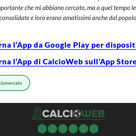
mportante che mi abbiano cercato, ma a quel tempo le 
consolidate e loro erano amatissimi anche dal popolo
rna l’App da Google Play per disposi
rna l’App di CalcioWeb sull’App Store
ciomercato