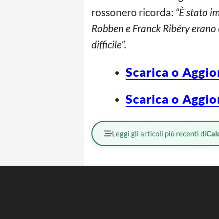
rossonero ricorda:
“È stato i
Robben e Franck Ribéry erano 
difficile”.
Scarica o Aggio
Scarica o Aggio
Leggi gli articoli più recenti di
Cal