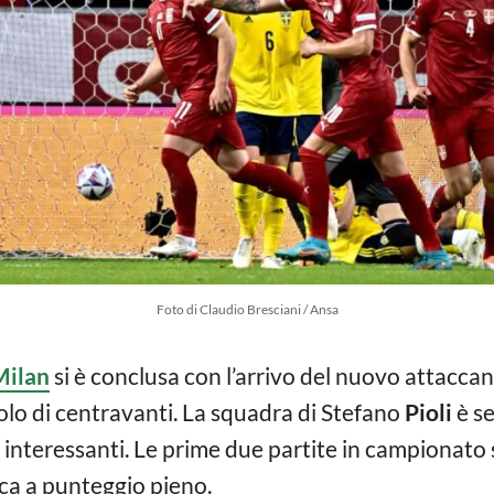
Foto di Claudio Bresciani / Ansa
Milan
si è conclusa con l’arrivo del nuovo attaccan
uolo di centravanti. La squadra di Stefano
Pioli
è se
nteressanti. Le prime due partite in campionato s
fica a punteggio pieno.