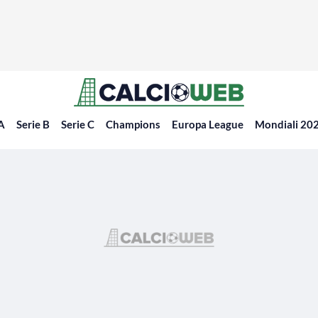
 A
Serie B
Serie C
Champions
Europa League
Mondiali 20