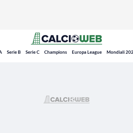
 A
Serie B
Serie C
Champions
Europa League
Mondiali 20