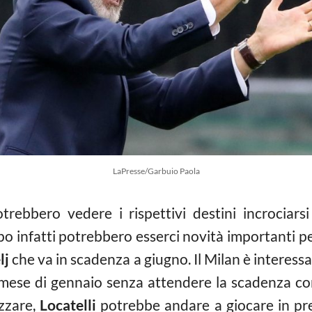
LaPresse/Garbuio Paola
trebbero vedere i rispettivi destini incrociarsi
 infatti potrebbero esserci novità importanti per 
lj
che va in scadenza a giugno. Il Milan è interess
l mese di gennaio senza attendere la scadenza con
zzare,
Locatelli
potrebbe andare a giocare in pres