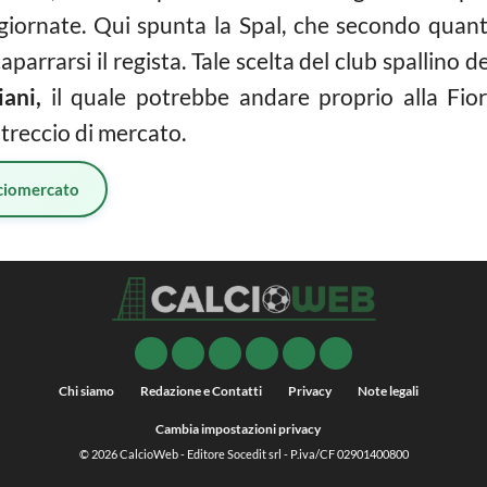
giornate. Qui spunta la Spal, che secondo quanto
arrarsi il regista. Tale scelta del club spallino d
iani,
il quale potrebbe andare proprio alla Fior
reccio di mercato.
ciomercato
Chi siamo
Redazione e Contatti
Privacy
Note legali
Cambia impostazioni privacy
© 2026
CalcioWeb
- Editore Socedit srl - P.iva/CF 02901400800