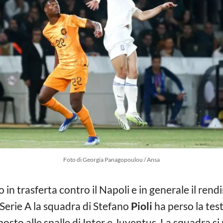
Foto di Georgia Panagopoulou / Ansa
 in trasferta contro il Napoli e in generale il ren
 Serie A la squadra di Stefano
Pioli
ha perso la test
osto alle spalle di Inter e Juventus. La squadra si