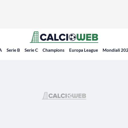
 A
Serie B
Serie C
Champions
Europa League
Mondiali 20