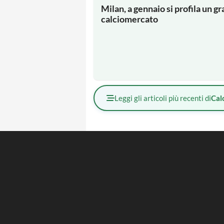
Milan, a gennaio si profila un gr
calciomercato
Leggi gli articoli più recenti di
Cal