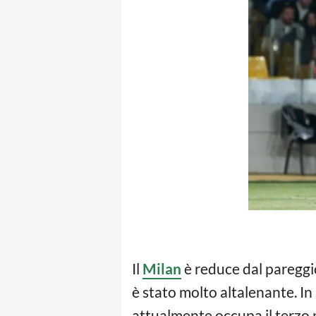
Il
Milan
è reduce dal pareggio
è stato molto altalenante. In
attualmente occupa il terzo p