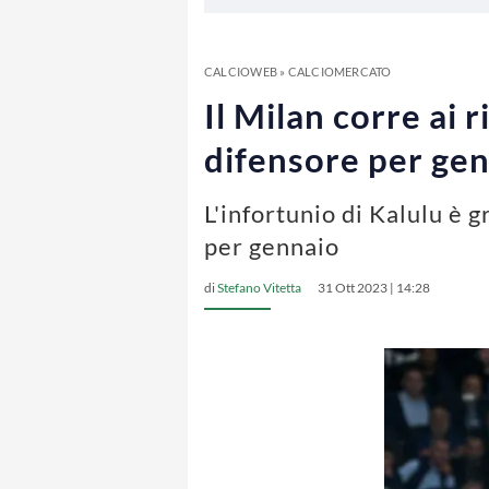
CALCIOWEB
»
CALCIOMERCATO
Il Milan corre ai r
difensore per ge
L'infortunio di Kalulu è g
per gennaio
di
Stefano Vitetta
31 Ott 2023 | 14:28