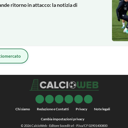
ande ritorno in attacco: la notizia di
ciomercato
Chi siamo
Redazione e Contatti
Privacy
Note legali
Cambia impostazioni privacy
© 2026
CalcioWeb
- Editore Socedit srl - P.iva/CF 02901400800