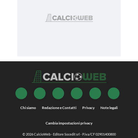
Chi siamo
Redazione e Contatti
Privacy
Note legali
Cambia impostazioni privacy
© 2026
CalcioWeb
- Editore Socedit srl - P.iva/CF 02901400800