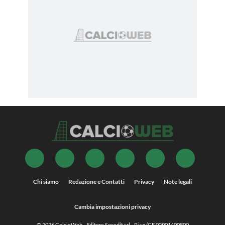
Chi siamo
Redazione e Contatti
Privacy
Note legali
Cambia impostazioni privacy
© 2026
CalcioWeb
- Editore Socedit srl - P.iva/CF 02901400800