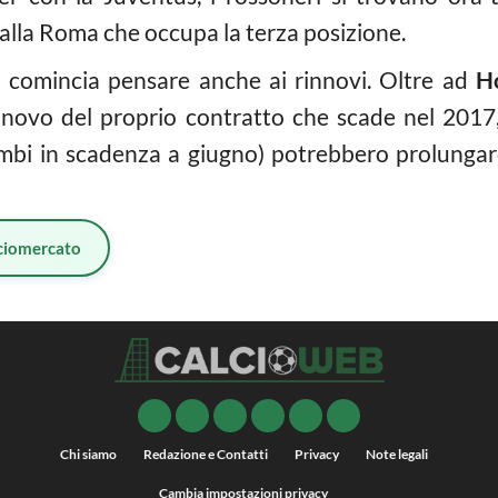
dalla Roma che occupa la terza posizione.
i comincia pensare anche ai rinnovi. Oltre ad
H
innovo del proprio contratto che scade nel 2017, 
bi in scadenza a giugno) potrebbero prolungare 
ciomercato
Chi siamo
Redazione e Contatti
Privacy
Note legali
Cambia impostazioni privacy