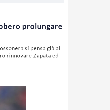
rebbero prolungare
rossonera si pensa già al
bero rinnovare Zapata ed