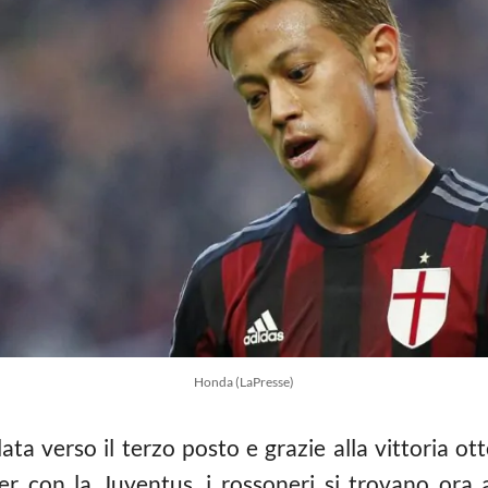
Honda (LaPresse)
ata verso il terzo posto e grazie alla vittoria ot
nter con la Juventus, i rossoneri si trovano ora