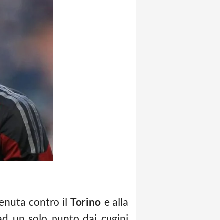
tenuta contro il
Torino
e alla
 ad un solo punto dai cugini