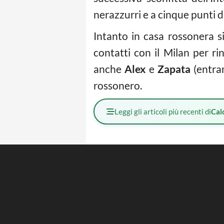
nerazzurri e a cinque punti 
Intanto in casa rossonera s
contatti con il Milan per r
anche
Alex
e
Zapata
(entram
rossonero.
Leggi gli articoli più recenti di
Cal