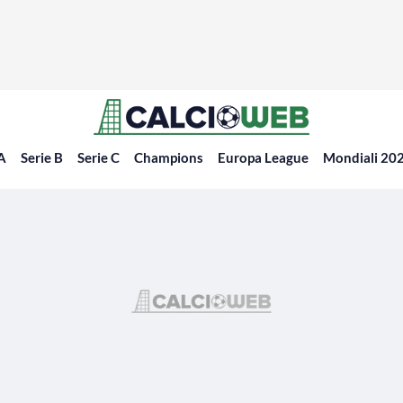
 A
Serie B
Serie C
Champions
Europa League
Mondiali 20