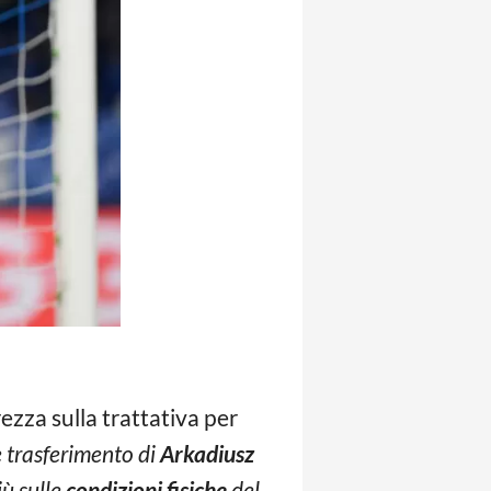
ezza sulla trattativa per
e trasferimento di
Arkadiusz
iù sulle
condizioni fisiche
del