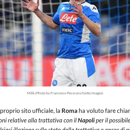
Milik (Photo by Francesco Pecoraro/Getty Images)
roprio sito ufficiale, la
Roma
ha voluto fare chiar
oni relative alla trattativa con il
Napoli
per il possibil
iasi illazione sullo stato della trattativa e ancor di p