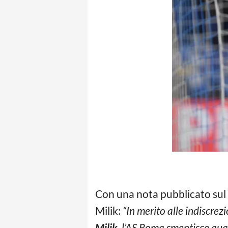
Con una nota pubblicato sul p
Milik:
“In merito alle indiscrezi
Milik
, l’AS Roma smentisce quals