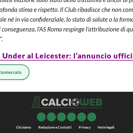
 profonda stima e rispetto. Il Club ribadisce che non
e né in via confidenziale, lo stato di salute o la forma
i conseguenza, l’AS Roma respinge l’attribuzione di q
”.
nder al Leicester: l’annuncio ufficia
ciomercato
Chi siamo
Redazione e Contatti
Privacy
Note legali