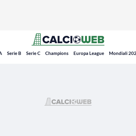
 A
Serie B
Serie C
Champions
Europa League
Mondiali 20