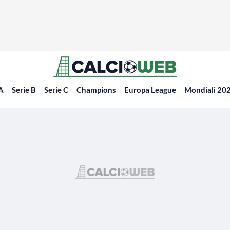
 A
Serie B
Serie C
Champions
Europa League
Mondiali 20