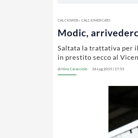
CALCIOWEB
»
CALCIOMERCATO
Modic, arrivederci
Saltata la trattativa per 
in prestito secco al Vice
di
Nino Caracciolo
26 Lug 2015 | 17:53