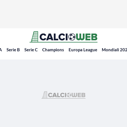
 A
Serie B
Serie C
Champions
Europa League
Mondiali 20