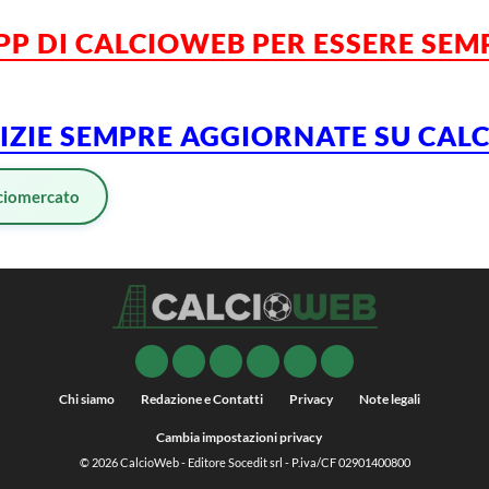
APP DI CALCIOWEB PER ESSERE
SEM
TIZIE SEMPRE AGGIORNATE SU CA
ciomercato
Chi siamo
Redazione e Contatti
Privacy
Note legali
Cambia impostazioni privacy
© 2026
CalcioWeb
- Editore Socedit srl - P.iva/CF 02901400800