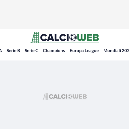
 A
Serie B
Serie C
Champions
Europa League
Mondiali 20