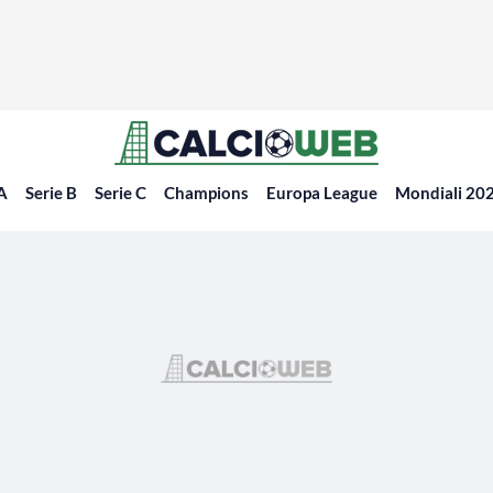
 A
Serie B
Serie C
Champions
Europa League
Mondiali 20