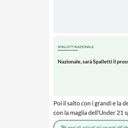
SPALLETTI NAZIONALE
Nazionale, sarà Spalletti il pro
Poi il salto con i grandi e l
con la maglia dell’Under 21 s
Leggi gli articoli più recenti di
Cal