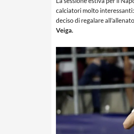
La sessione estiva per il Napo
calciatori molto interessanti:
deciso di regalare all’allena
Veiga.