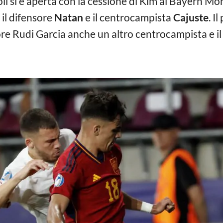
li si è aperta con la cessione di Kim al Bayern Mon
 il difensore
Natan
e il centrocampista
Cajuste
. I
tore Rudi Garcia anche un altro centrocampista e il