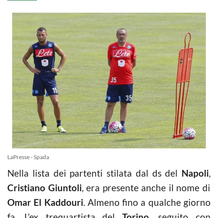
LaPresse - Spada
Nella lista dei partenti stilata dal ds del
Napoli
,
Cristiano Giuntoli
, era presente anche il nome di
Omar El Kaddouri
. Almeno fino a qualche giorno
fa. L’ex trequartista del
Torino
, seguito con