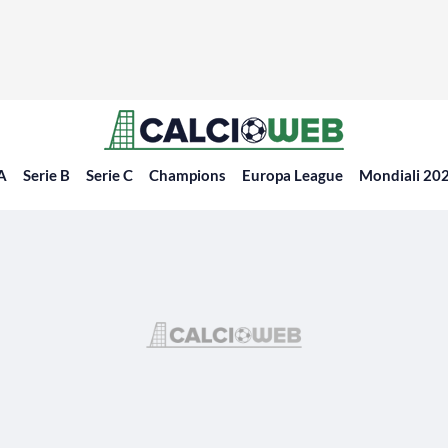
 A
Serie B
Serie C
Champions
Europa League
Mondiali 20