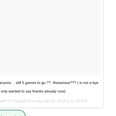
eryone… still 5 games to go ??. #issanissa??? ( is not a bye
I only wanted to say thanks already now)
(@mb459) in data:
telli????
Apr 20, 2018 at 11:48 PDT