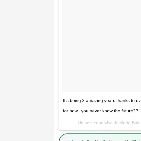
It’s being 2 amazing years thanks to ev
for now.. you never know the future?? 
Un post condiviso da
Mario Balo