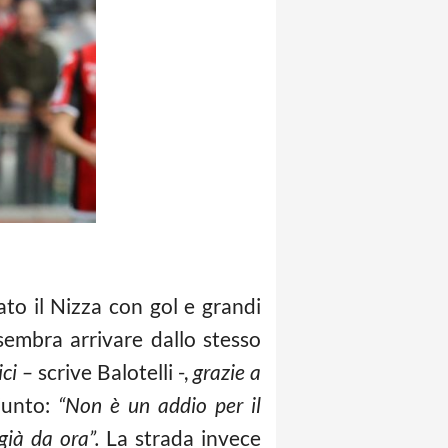
nato il Nizza con gol e grandi
 sembra arrivare dallo stesso
ci –
scrive Balotelli -,
grazie a
iunto:
“Non è un addio per il
già da ora”.
La strada invece