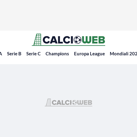
 A
Serie B
Serie C
Champions
Europa League
Mondiali 20