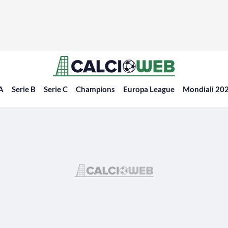
 A
Serie B
Serie C
Champions
Europa League
Mondiali 20