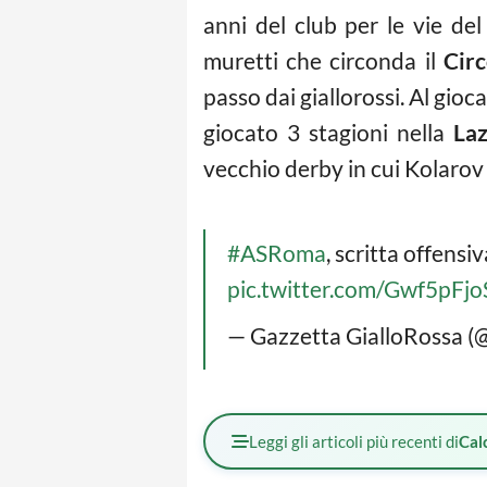
anni del club per le vie del
muretti che circonda il
Cir
passo dai giallorossi. Al gio
giocato 3 stagioni nella
Laz
vecchio derby in cui Kolarov s
#ASRoma
, scritta offensi
pic.twitter.com/Gwf5pFjo
— Gazzetta GialloRossa (
Leggi gli articoli più recenti di
Cal