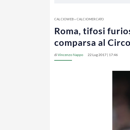
CALCIOWEB
»
CALCIOMERCATO
Roma, tifosi furios
comparsa al Circ
di
Vincenzo Nappo
22 Lug 2017 | 17:46