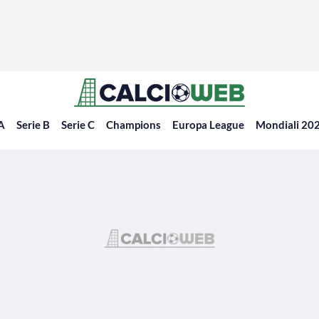
 A
Serie B
Serie C
Champions
Europa League
Mondiali 20