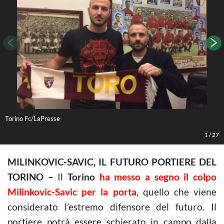
Torino Fc/LaPresse
T
1
/
27
MILINKOVIC-SAVIC, IL FUTURO PORTIERE DEL
TORINO –
Il
Torino
ha messo a segno il colpo
Milinkovic-Savic per la porta
, quello che viene
considerato l’estremo difensore del futuro. Il
portiere potrà essere schierato in campo dalla