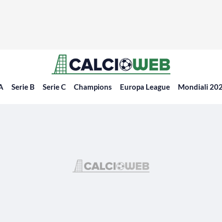
 A
Serie B
Serie C
Champions
Europa League
Mondiali 20