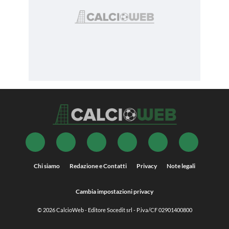
Chi siamo
Redazione e Contatti
Privacy
Note legali
Cambia impostazioni privacy
© 2026
CalcioWeb
- Editore Socedit srl - P.iva/CF 02901400800