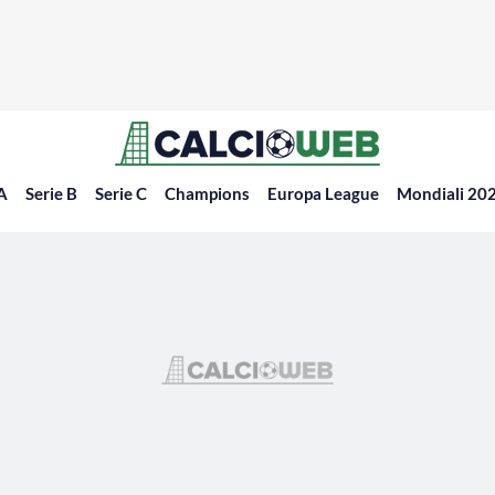
 A
Serie B
Serie C
Champions
Europa League
Mondiali 20