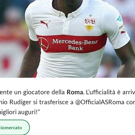
mente un giocatore della
Roma
. L’ufficialità è arr
onio Rudiger si trasferisce a @OfficialASRoma c
migliori auguri!”
ciomercato