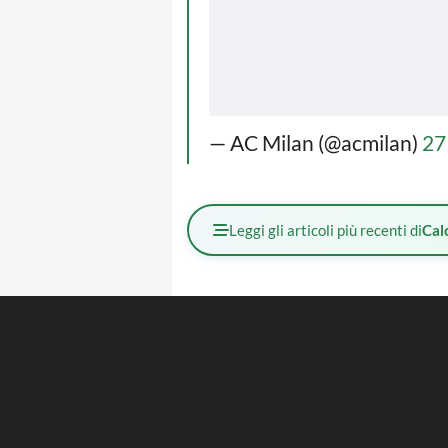
— AC Milan (@acmilan)
27
Leggi gli articoli più recenti di
Cal