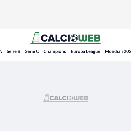
 A
Serie B
Serie C
Champions
Europa League
Mondiali 20