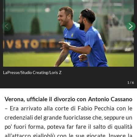
LaPresse/Studio Creating/Loris Z
L
1
/
6
Verona, ufficiale il divorzio con Antonio Cassano
– Era arrivato alla corte di Fabio Pecchia con le
credenziali del grande fuoriclasse che, seppure un
po’ fuori forma, poteva far fare il salto di qualità
all’attacco gialloblù con le sue giocate. Invece la