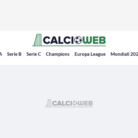
 A
Serie B
Serie C
Champions
Europa League
Mondiali 20