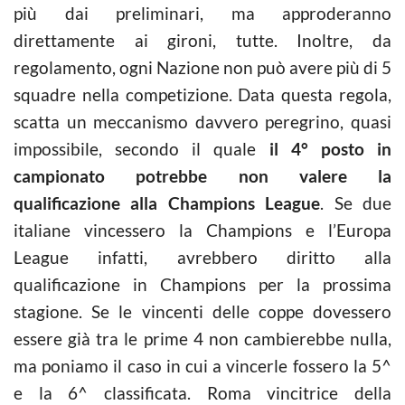
più dai preliminari, ma approderanno
direttamente ai gironi, tutte. Inoltre, da
regolamento, ogni Nazione non può avere più di 5
squadre nella competizione. Data questa regola,
scatta un meccanismo davvero peregrino, quasi
impossibile, secondo il quale
il 4° posto in
campionato potrebbe non valere la
qualificazione alla Champions League
. Se due
italiane vincessero la Champions e l’Europa
League infatti, avrebbero diritto alla
qualificazione in Champions per la prossima
stagione. Se le vincenti delle coppe dovessero
essere già tra le prime 4 non cambierebbe nulla,
ma poniamo il caso in cui a vincerle fossero la 5^
e la 6^ classificata. Roma vincitrice della