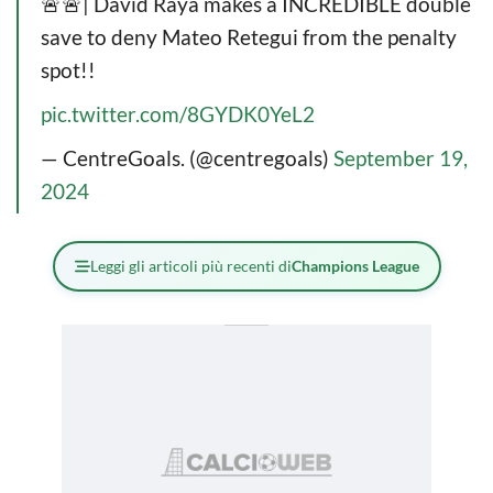
🚨🚨| David Raya makes a INCREDIBLE double
save to deny Mateo Retegui from the penalty
spot!!
pic.twitter.com/8GYDK0YeL2
— CentreGoals. (@centregoals)
September 19,
2024
Leggi gli articoli più recenti di
Champions League