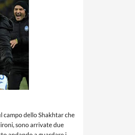
sul campo dello Shakhtar che
gironi, sono arrivate due
utto andando a guardare i