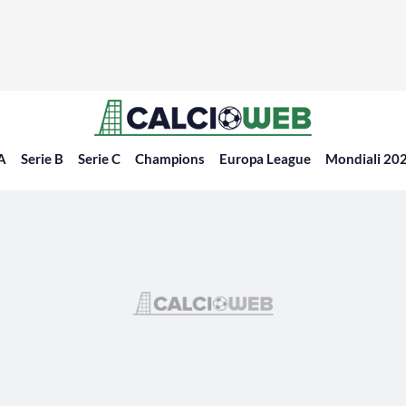
 A
Serie B
Serie C
Champions
Europa League
Mondiali 20