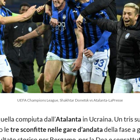
UEFA Champions League, Shakhtar Donetsk vs Atalanta-LaPresse
uella compiuta dall’
Atalanta
in Ucraina. Un tris 
o le
tre sconfitte nelle gare d’andata
della fase a 
isultato storico per Bergamo, per la Dea e sopratt