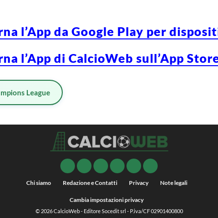
rna l’App da Google Play per disposi
rna l’App di CalcioWeb sull’App Store
mpions League
Chi siamo
Redazione e Contatti
Privacy
Note legali
Cambia impostazioni privacy
© 2026
CalcioWeb
- Editore Socedit srl - P.iva/CF 02901400800