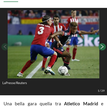
LaPresse/Reuters
L
1
/
29
Una bella gara quella tra
Atletico Madrid
e