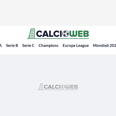
 A
Serie B
Serie C
Champions
Europa League
Mondiali 20