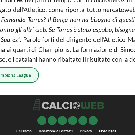
gato dell’Atletico, come riporta tuttomercatoweb
i Fernando Torres? Il Barça non ha bisogno di questi 
 contro gli altri club. Se Torres è stato espulso, bisog
 Suarez”.
Parole forti del dirigente dell’Atletico M
ana ai quarti di Champions. La formazione di Sime
o, e i catalani hanno ribaltato il risultato con la d
mpions League
Chi siamo
Redazione e Contatti
Privacy
Note legali