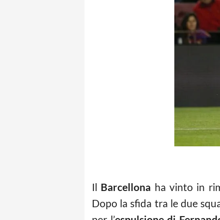
Il
Barcellona
ha vinto in ri
Dopo la sfida tra le due squa
per l’
espulsione di Fernand