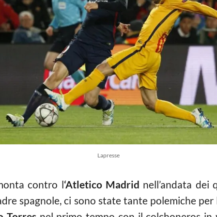
Lapresse
monta contro l
‘Atletico Madrid
nell’andata dei 
dre spagnole, ci sono state tante polemiche per l’
o Torres
nel primo tempo con il colchoneros in