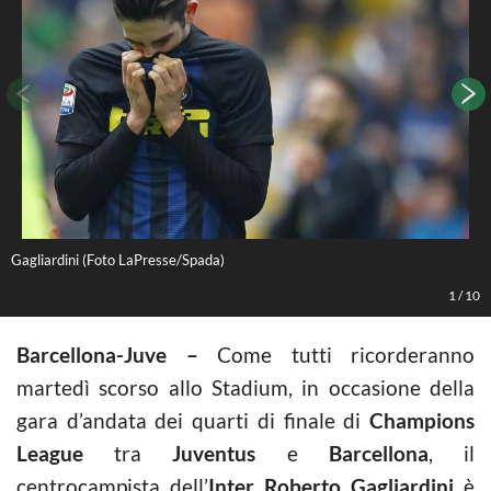
Gagliardini (Foto LaPresse/Spada)
L
1
/
10
Barcellona-Juve –
Come tutti ricorderanno
martedì scorso allo Stadium, in occasione della
gara d’andata dei quarti di finale di
Champions
League
tra
Juventus
e
Barcellona
, il
centrocampista dell’
Inter Roberto Gagliardini
è