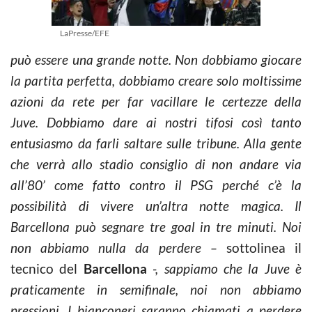
LaPresse/EFE
può essere una grande notte. Non dobbiamo giocare
la partita perfetta, dobbiamo creare solo moltissime
azioni da rete per far vacillare le certezze della
Juve.
Dobbiamo dare ai nostri tifosi così tanto
entusiasmo da farli saltare sulle tribune. Alla gente
che verrà allo stadio consiglio di non andare via
all’80’ come fatto contro il PSG perché c’è la
possibilità di vivere un’altra notte magica. Il
Barcellona può segnare tre goal in tre minuti.
Noi
non abbiamo nulla da perdere –
sottolinea il
tecnico del
Barcellona
-, sappiamo che la Juve è
praticamente in semifinale, noi non abbiamo
pressioni. I bianconeri saranno chiamati a perdere