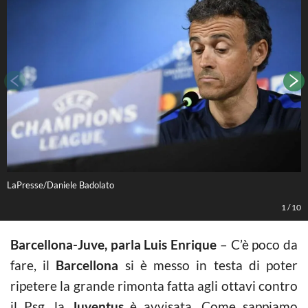
LaPresse/Daniele Badolato
L
1
/
10
Barcellona-Juve, parla Luis Enrique
– C’è poco da
fare, il
Barcellona
si è messo in testa di poter
ripetere la grande rimonta fatta agli ottavi contro
il Psg, la
Juventus
è avvisata. Come sappiamo